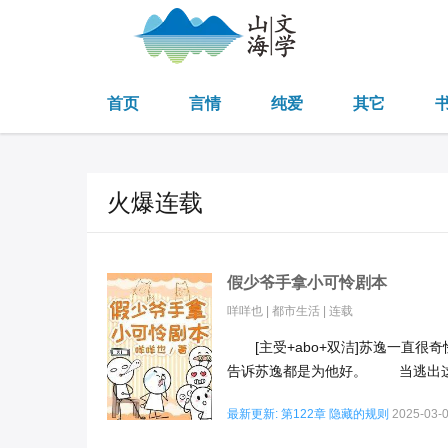
首页
言情
纯爱
其它
火爆连载
假少爷手拿小可怜剧本
咩咩也
|
都市生活
|
连载
[主受+abo+双洁]苏逸一直很
告诉苏逸都是为他好。 当逃出这对
最新更新: 第122章 隐藏的规则
2025-03-0