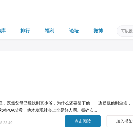
书库
排行
福利
论坛
微博
奇怪，既然父母已经找到真少爷，为什么还要留下他，一边贬低他到尘埃，
PUA父母，他才发现社会上全是好人啊。撕碎安...
点击阅读
加入书架
8 23:49