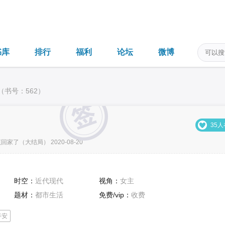
书库
排行
福利
论坛
微博
（书号：562）
35
该回家了（大结局） 2020-08-20
时空：
近代现代
视角：
女主
题材：
都市生活
免费/vip：
收费
半安