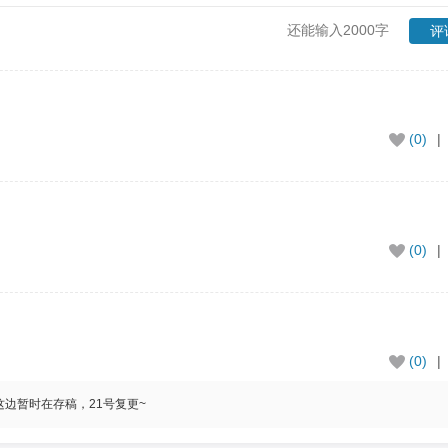
还能输入2000字
评
(0)
|
(0)
|
(0)
|
边暂时在存稿，21号复更~