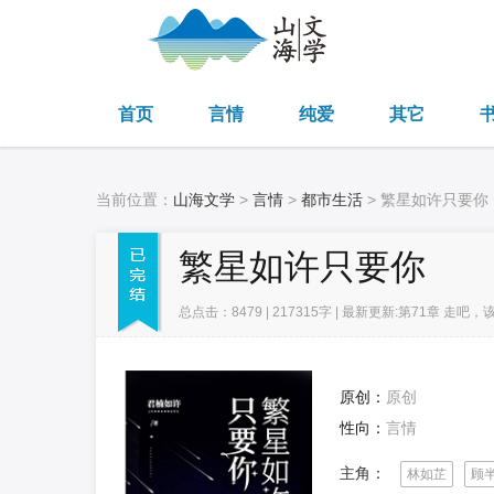
首页
言情
纯爱
其它
当前位置：
山海文学
>
言情
>
都市生活
> 繁星如许只要你
繁星如许只要你
总点击：8479 | 217315字 | 最新更新:第71章 走吧，
原创：
原创
性向：
言情
主角：
林如芷
顾