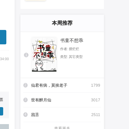
本周推荐
书童不想乖
作者: 摆烂烂
1
类型: 其它类型
:34:00
2
仙君有病，莫挨老子
1799
票
3
世有醉月仙
3017
4
戕舌
2511
查看更多