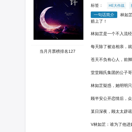
标签：
HE大作战
一句话简介
林如
赔上了！
林如芷是一个不入流经
每天除了被迫相亲，就
当月月票榜排名127
苍天不负有心人，前脚
堂堂顾氏集团的公子哥
林如芷疑惑，她明明只
顾半安公开恋情后，众
某日深夜，顾太太辟谣
V林如芷：谁为了他进