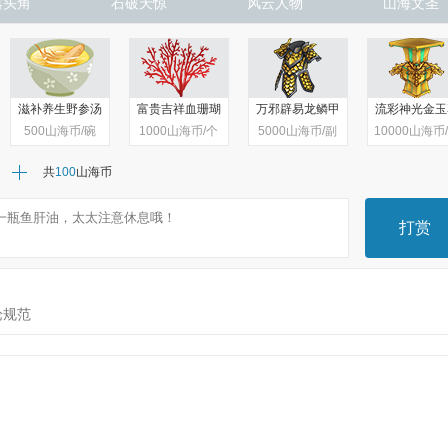
露头角
石破天惊
风云人物
山海文圣
滋补养生野参汤
富贵吉祥血珊瑚
万邪辟易龙鳞甲
流彩神光金玉
500
山海币/碗
1000
山海币/个
5000
山海币/副
10000
山海币
共
100
山海币
打赏
论规范