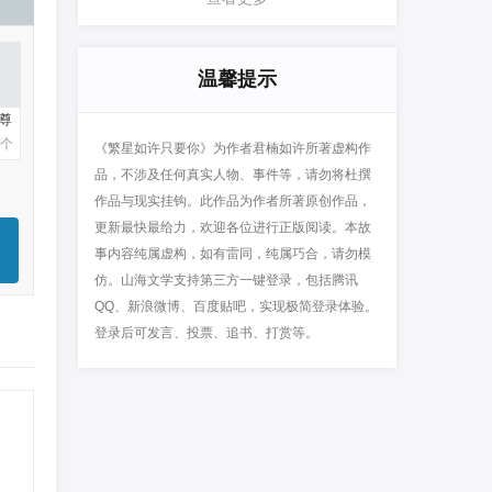
温馨提示
尊
/个
《繁星如许只要你》为作者君楠如许所著虚构作
品，不涉及任何真实人物、事件等，请勿将杜撰
作品与现实挂钩。此作品为作者所著原创作品，
更新最快最给力，欢迎各位进行正版阅读。本故
事内容纯属虚构，如有雷同，纯属巧合，请勿模
仿。山海文学支持第三方一键登录，包括腾讯
QQ、新浪微博、百度贴吧，实现极简登录体验。
登录后可发言、投票、追书、打赏等。