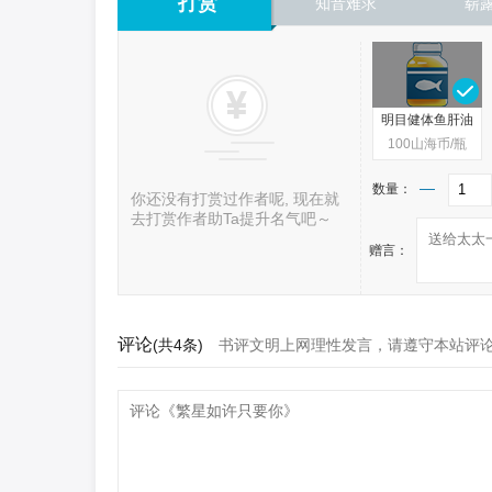
打赏
知音难求
崭
明目健体鱼肝油
100
山海币/瓶
数量：
你还没有打赏过作者呢, 现在就
去打赏作者助Ta提升名气吧～
赠言：
评论
(共4条)
书评文明上网理性发言，请遵守本站评