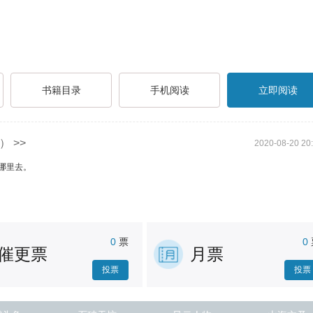
。
书籍目录
手机阅读
立即阅读
 >>
2020-08-20 20
哪里去。
环境不好，公司也要渡过难关。”
0
票
0
催更票
月票
投票
投票