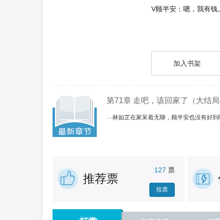
V顾半安：嗯，我有钱
加入书架
第71章 走吧，该回家了（大结局）
林如芷在家呆着无聊，顾半安也没有好到
“顾总，这话我说出来不好听，但眼下经济
&nb...
127
票
推荐票
投票