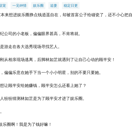
甜宠
一见钟情
娱乐圈
追妻
稳定日更
芷本来想进娱乐圈挣点钱逍遥自在，却被首富公子给碰瓷了，还不小心把
纪公司的小老板，偏偏眼界甚高，不肯将就。
是游走在各大选秀现场寻找艺人。
刚从相亲现场逃离，后脚林如芷就遇到了让自己心动的顾半安！
，偏偏乐意在她手下当一个小小明星，别的不要只要她。
想让顾半安给她赚钱，顾半安怎么还看上她了？
人纷纷猜测林如芷是为了顾半安才进了娱乐圈。
。
娱乐圈啊！我是为了钱好嘛！