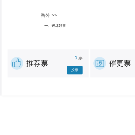
番外 >>
一、破坏好事
“大人。”姜泯凑到于归身旁。
于归一听姜泯这勾人的声音就知道准没好事，便要闪开。<.
0
票
推荐票
催更票
投票
打赏
知音难求
崭露头角
明目健体鱼肝油
滋补养生野
100
山海币/瓶
500
山海币