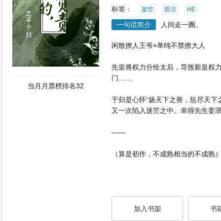
标签：
架空
双洁
HE
一句话简介
人间走一圈。
闲散撩人王爷×单纯不禁撩大人
先皇将权力分给太后，导致新皇权
门……
当月月票榜排名32
于归是心怀“扬天下之善，惩尽天下
又一次陷入迷茫之中。幸得先生姜
——
（算是初作，不成熟相当的不成熟
加入书架
书