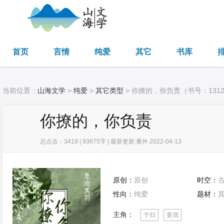
首页
言情
纯爱
其它
书库
当前位置：
山海文学
>
纯爱
>
其它类型
> 你撩的，你负责（书号：131
你撩的，你负责
总点击：3419 | 93675字 | 最新更新:番外 2022-04-13
原创：
原创
时空：
性向：
纯爱
题材：
主角：
于归
姜泯