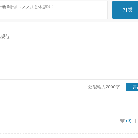
打赏
论规范
还能输入2000字
评
(0)
|