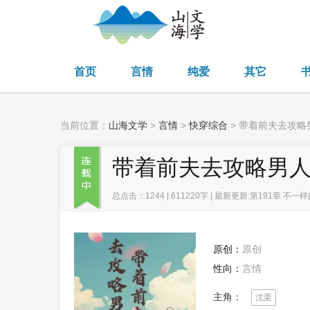
首页
言情
纯爱
其它
当前位置：
山海文学
>
言情
>
快穿综合
> 带着前夫去攻略
带着前夫去攻略男
总点击：1244 | 611220字 | 最新更新:第191章 不一样的
原创：
原创
性向：
言情
主角：
沈栗