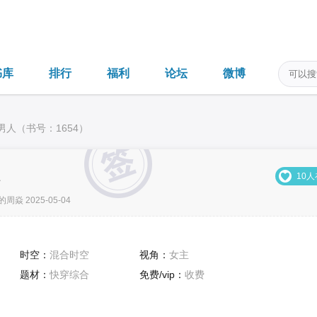
书库
排行
福利
论坛
微博
男人（书号：1654）
人
10
周焱 2025-05-04
时空：
混合时空
视角：
女主
题材：
快穿综合
免费/vip：
收费