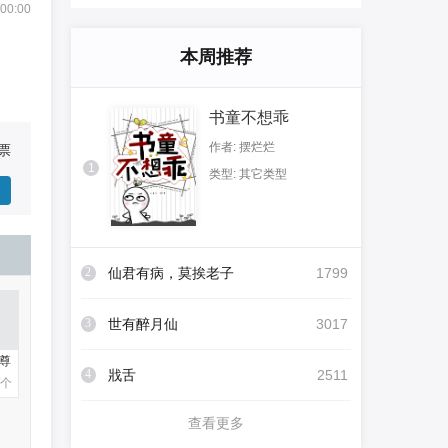
:00:00
本周推荐
书童不想乖
作者: 摆烂烂
票
1
类型: 其它类型
2
仙君有病，莫挨老子
1799
3
世有醉月仙
3017
尊
4
戕舌
2511
/个
查看更多