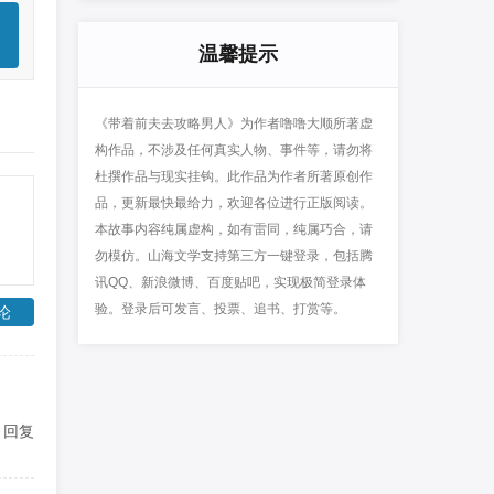
温馨提示
《带着前夫去攻略男人》为作者噜噜大顺所著虚
构作品，不涉及任何真实人物、事件等，请勿将
杜撰作品与现实挂钩。此作品为作者所著原创作
品，更新最快最给力，欢迎各位进行正版阅读。
本故事内容纯属虚构，如有雷同，纯属巧合，请
勿模仿。山海文学支持第三方一键登录，包括腾
讯QQ、新浪微博、百度贴吧，实现极简登录体
验。登录后可发言、投票、追书、打赏等。
论
回复