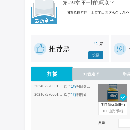
第191章 不一样的周焱 >>
周焱觉得奇怪，王雯雯出国这么久，总不
“让她等着吧！”
本来就忙...
41
票
推荐票
投票
打赏
知音难求
崭
2024072700015671027
送了
1瓶
明目健体鱼肝油
2024072700015671027
送了
1瓶
明目健体鱼肝油
明目健体鱼肝油
100
山海币/瓶
数量：