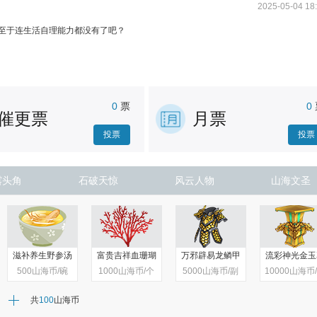
2025-05-04 18
至于连生活自理能力都没有了吧？
0
票
0
催更票
月票
投票
投票
露头角
石破天惊
风云人物
山海文圣
滋补养生野参汤
富贵吉祥血珊瑚
万邪辟易龙鳞甲
流彩神光金玉
500
山海币/碗
1000
山海币/个
5000
山海币/副
10000
山海币
共
100
山海币