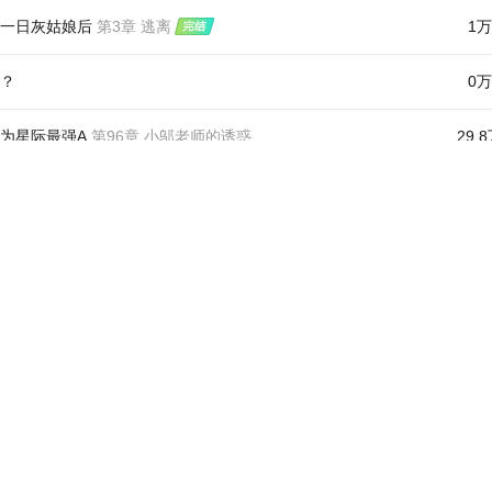
甲掉了
第4章 隐藏的大大啊
1.2
一日灰姑娘后
第3章 逃离
1万
？
0万
为星际最强A
第96章 小邬老师的诱惑
29.
晓
第1章 冬眠不觉晓
0.8
第36章 桉城（上）
10.
轻点宠
第3章 救他
0.3
我的猫
第4章 别动
1.2
风吹拂同人）
第1章 鹤之汤的打闹日常
0.4