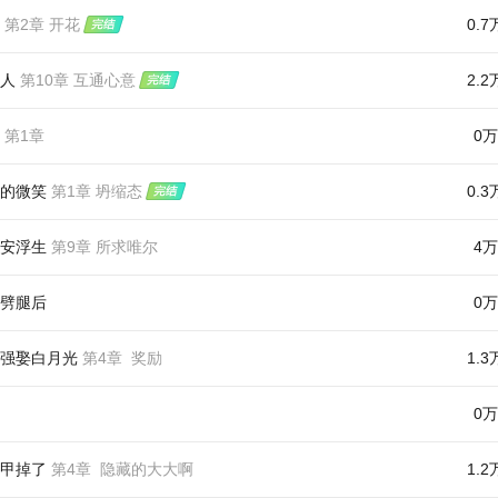
第2章 开花
0.7
人
第10章 互通心意
2.2
第1章
0万
的微笑
第1章 坍缩态
0.3
安浮生
第9章 所求唯尔
4万
劈腿后
0万
强娶白月光
第4章 奖励
1.3
0万