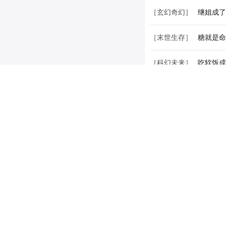
［青春校园］
大大你马
［玄幻奇幻］
继姐成了
［末世生存］
糖就是命
［科幻未来］
吃软饭成
［玄幻奇幻］
冬眠不觉
［其它类型］
玉骨冰肌
［都市生活］
司令大人
［宫廷权谋］
皇上成了
［其它类型］
庆祝（强