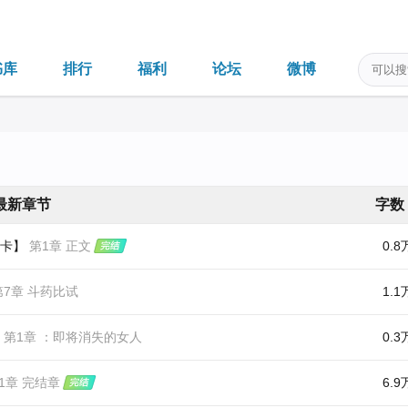
书库
排行
福利
论坛
微博
最新章节
字数
卡】
第1章 正文
0.8
7章 斗药比试
1.1
第1章 ：即将消失的女人
0.3
1章 完结章
6.9