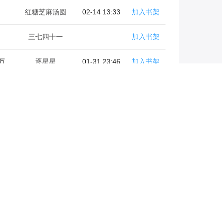
万
zi梓默非雨
07-06 11:01
加入书架
红糖芝麻汤圆
02-14 13:33
加入书架
三七四十一
加入书架
8万
逐星星
01-31 23:46
加入书架
万
BuritChono
02-24 22:59
加入书架
9万
橙子搬家
06-13 22:44
加入书架
万
秋易安
07-08 10:45
加入书架
万
红糖芝麻汤圆
02-14 13:53
加入书架
万
一只飘
02-25 14:36
加入书架