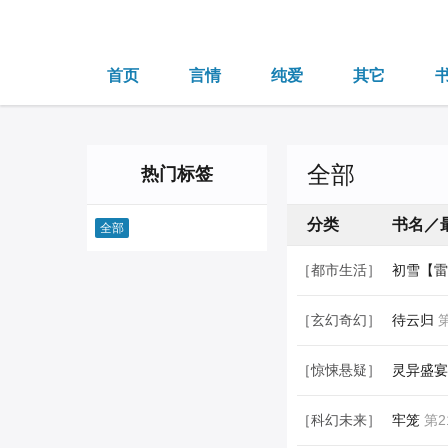
首页
言情
纯爱
其它
全部
热门标签
分类
书名／
全部
［都市生活］
初雪【雷
［玄幻奇幻］
待云归
第
［惊悚悬疑］
灵异盛宴
［科幻未来］
牢笼
第2